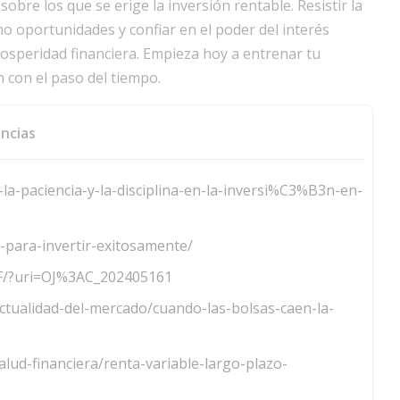
sobre los que se erige la inversión rentable. Resistir la
mo oportunidades y confiar en el poder del interés
osperidad financiera. Empieza hoy a entrenar tu
 con el paso del tiempo.
ncias
-la-paciencia-y-la-disciplina-en-la-inversi%C3%B3n-en-
s-para-invertir-exitosamente/
DF/?uri=OJ%3AC_202405161
ctualidad-del-mercado/cuando-las-bolsas-caen-la-
alud-financiera/renta-variable-largo-plazo-