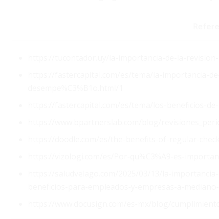
Refere
https://tucontador.uy/la-importancia-de-la-revisio
https://fastercapital.com/es/tema/la-importancia-d
desempe%C3%B1o.html/1
https://fastercapital.com/es/tema/los-beneficios-d
https://www.bpartnerslab.com/blog/revisiones_per
https://doodle.com/es/the-benefits-of-regular-che
https://vizologi.com/es/Por-qu%C3%A9-es-important
https://saludvelago.com/2025/03/13/la-importancia
beneficios-para-empleados-y-empresas-a-mediano-
https://www.docusign.com/es-mx/blog/cumplimient