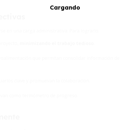
ectivas
se en una carga administrativa. Para lograrlo:
proyecto,
minimizando el trabajo tedioso
.
troalimentación que permitan consolidar información de
uarios clave y promuevan la colaboración.
 sirvan como termómetro de progreso.
mente