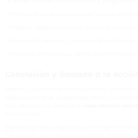
La falta de revisiones regulares expone a la organización 
- Errores no detectados que se escalan y derivan en pér
- Pérdida de competitividad por no anticiparse a cambios 
- Desmotivación del equipo y reducción del sentido de per
- Ineficiencias operativas que merman la rentabilidad y el f
Conclusión y llamado a la acció
Adoptar una rutina de revisiones periódicas, combinando 
significativamente las probabilidades de éxito y sostenib
como laborioso, sus beneficios en
adaptabilidad
,
rentab
esfuerzo inicial.
Empieza hoy mismo: programa tu primera revisión trimestr
Con cada ciclo, tu estrategia ganará solidez, flexibilidad y 