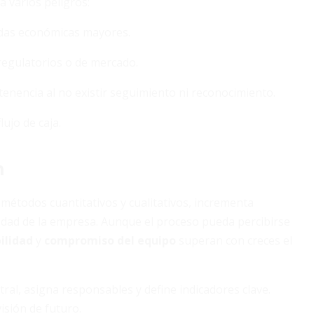
a varios peligros:
didas económicas mayores.
regulatorios o de mercado.
tenencia al no existir seguimiento ni reconocimiento.
lujo de caja.
n
métodos cuantitativos y cualitativos, incrementa
ilidad de la empresa. Aunque el proceso pueda percibirse
ilidad
y
compromiso del equipo
superan con creces el
al, asigna responsables y define indicadores clave.
visión de futuro.