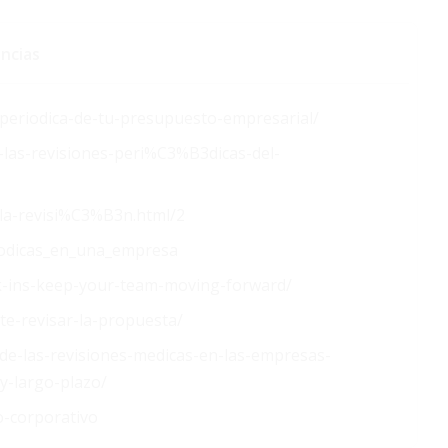
ncias
n-periodica-de-tu-presupuesto-empresarial/
e-las-revisiones-peri%C3%B3dicas-del-
e-la-revisi%C3%B3n.html/2
iodicas_en_una_empresa
ck-ins-keep-your-team-moving-forward/
e-revisar-la-propuesta/
-de-las-revisiones-medicas-en-las-empresas-
y-largo-plazo/
o-corporativo