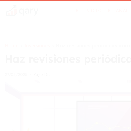
INICIO
ANÁLI
Home
Inversiones
>
>
Haz revisiones periódicas para 
Haz revisiones periódic
Yago Dias
27/05/2025
•