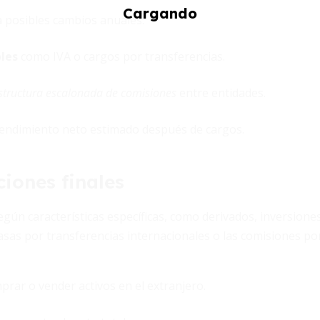
ca posibles cambios anuales.
bles
como IVA o cargos por transferencias.
structura escalonada de comisiones
entre entidades.
rendimiento neto estimado después de cargos.
iones finales
gún características específicas, como derivados, inversione
asas por transferencias internacionales o las comisiones po
prar o vender activos en el extranjero.