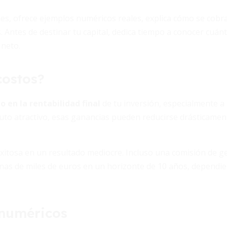
ones, ofrece ejemplos numéricos reales, explica cómo se cob
Antes de destinar tu capital, dedica tiempo a conocer cuán
 neto.
costos?
o en la rentabilidad final
de tu inversión, especialmente a 
to atractivo, esas ganancias pueden reducirse drásticamen
itosa en un resultado mediocre. Incluso una comisión de ge
as de miles de euros en un horizonte de 10 años, dependien
 numéricos