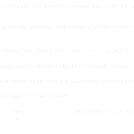
tes momentos de la inversión. A continuación, se describen 
 patrimonio gestionado. Se descuenta directamente del valor
o. Por ejemplo, 1% de 10.000 € equivale a un cargo de 100 € al
aciones, suele oscilar alrededor del 1% del monto retirado.
 que superan un benchmark; alinea intereses gestor-inverso
custodiar los activos del fondo.
lo en México, 2% anual hasta 1 millón de MXN, escalado lue
ón digital.