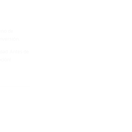
leno de
nversión.
idad. Antes de
ción!