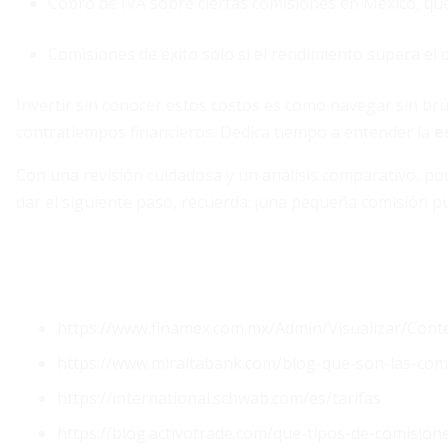
Cobro de IVA sobre ciertas comisiones en México, que
Comisiones de éxito solo si el rendimiento supera el o
Invertir sin conocer estos costos es como navegar sin brúj
contratiempos financieros. Dedica tiempo a entender la
e
Con una revisión cuidadosa y un análisis comparativo, pod
dar el siguiente paso, recuerda: ¡una pequeña comisión p
https://www.finamex.com.mx/Admin/Visualizar/Cont
https://www.miraltabank.com/blog-que-son-las-comi
https://international.schwab.com/es/tarifas
https://blog.activotrade.com/que-tipos-de-comision