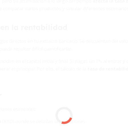
 pero su acumulación a lo largo del tiempo
afecta la tasa 
le comparar varios productos y simular diferentes escenarios
n la rentabilidad
os directos en tu extracto bancario. Se descuentan del valo
uede resultar difícil cuantificarlas.
den en el capital inicial y final. Si pagas un 1% al entrar y ot
r el principal. Por ello, el cálculo de la
tasa de rentabili
r
iones esenciales:
o
(KIID) donde se detallan las comisiones.