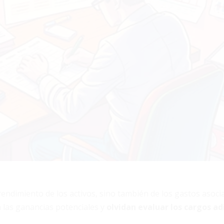
 rendimiento de los activos, sino también de los gastos asoci
 las ganancias potenciales y
olvidan evaluar los cargos ad