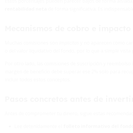
Estos porcentajes pueden parecer bajos de forma aislada,
rentabilidad neta
de forma significativa. Es indispensab
Mecanismos de cobro e impacto e
Muchas comisiones son
implícitas
y no aparecen como carg
o del valor liquidativo del fondo, por lo que a simple vista p
Por otro lado, las comisiones de suscripción y reembolso inci
margen de beneficio debe superar ese 2% solo para recupera
incluir todos estos conceptos.
Pasos concretos antes de inverti
Antes de comprometer tu dinero, sigue estas recomendac
Lee detenidamente el
folleto informativo del fond