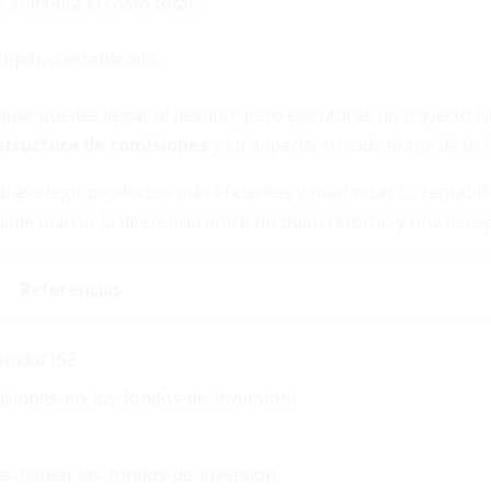
 aumenta el costo total.
bjetivo establecido.
ula: puedes llegar al destino, pero ejecutarás un trayecto l
structura de comisiones
y su impacto en cada etapa de tu i
rás elegir productos más eficientes y maximizar tu rentabil
uede marcar la diferencia entre un buen retorno y una decep
Referencias
enido/158
siones-en-los-fondos-de-inversion/
es-tienen-los-fondos-de-inversion