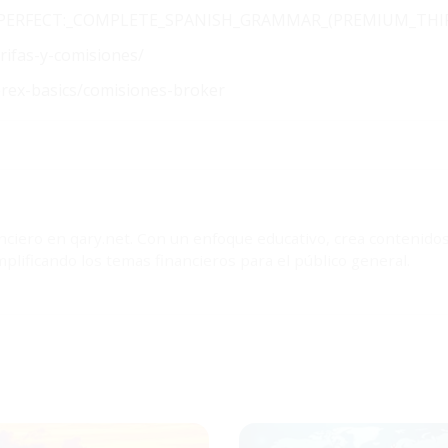
AKES_PERFECT:_COMPLETE_SPANISH_GRAMMAR_(PREMIUM_THI
arifas-y-comisiones/
orex-basics/comisiones-broker
nciero en qary.net. Con un enfoque educativo, crea contenido
plificando los temas financieros para el público general.