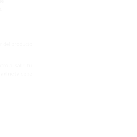
de
.
r del producto
ro al salir, tu
dad neta
debe