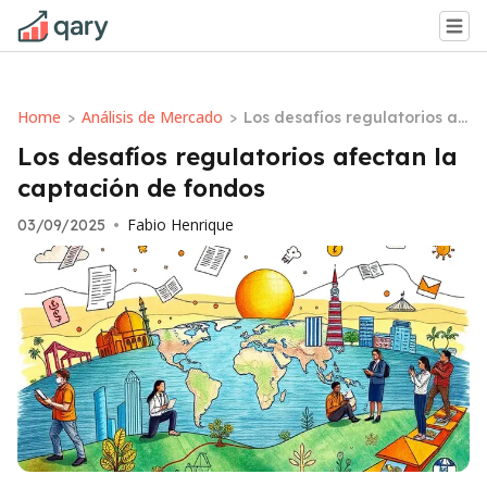
Home
Análisis de Mercado
>
>
Los desafíos regulatorios af
ectan la captación de fondo
Los desafíos regulatorios afectan la
s
captación de fondos
Fabio Henrique
03/09/2025
•