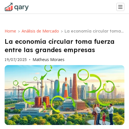
Home
Análisis de Mercado
>
>
La economía circular toma f
uerza entre las grandes em
La economía circular toma fuerza
presas
entre las grandes empresas
Matheus Moraes
19/07/2025
•